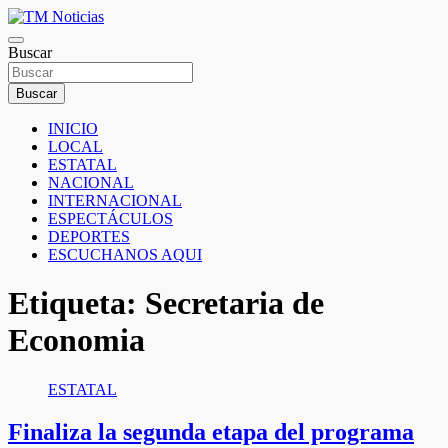
Saltar
al
TM Noticias
contenido
Buscar
TM Noticias
Buscar
INICIO
LOCAL
ESTATAL
NACIONAL
INTERNACIONAL
ESPECTÁCULOS
DEPORTES
ESCUCHANOS AQUI
Etiqueta:
Secretaria de
Economia
ESTATAL
Finaliza la segunda etapa del programa