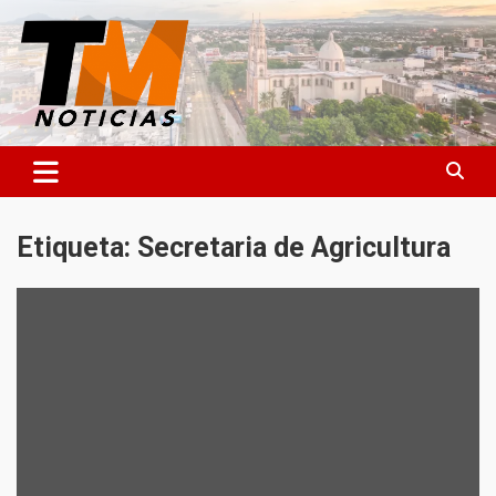
Saltar
al
contenido
TM Noticias
TM Noticias
Etiqueta:
Secretaria de Agricultura