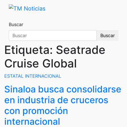
Saltar
al
TM Noticias
TM Noticias
contenido
Buscar
Buscar
Etiqueta:
Seatrade
Cruise Global
ESTATAL
INTERNACIONAL
Sinaloa busca consolidarse
en industria de cruceros
con promoción
internacional