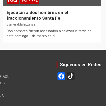
LOCAL
POLICIACA
Ejecutan a dos hombres en el
fraccionamiento Santa Fe
Esmeralda Inzunza
Dos hombres fueron asesinados a balazos la tarde de
este domingo 1 de marzo en el…
Siguenos en Redes
F
Ti
 AQUI
a
k
LOS
ce
T
NAL
b
o