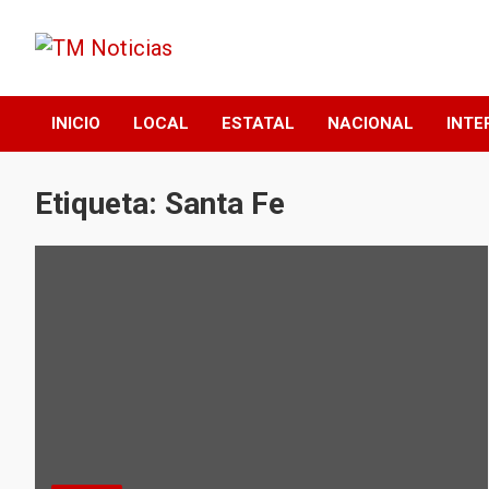
Saltar
al
contenido
TM Noticias
TM Noticias
INICIO
LOCAL
ESTATAL
NACIONAL
INTE
Etiqueta:
Santa Fe