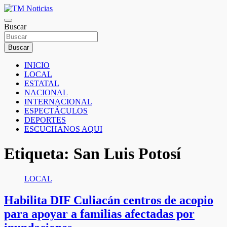
Saltar
al
TM Noticias
contenido
Buscar
TM Noticias
Buscar
INICIO
LOCAL
ESTATAL
NACIONAL
INTERNACIONAL
ESPECTÁCULOS
DEPORTES
ESCUCHANOS AQUI
Etiqueta:
San Luis Potosí
LOCAL
Habilita DIF Culiacán centros de acopio
para apoyar a familias afectadas por