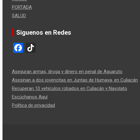
PORTADA
SALUD
Siguenos en Redes
F
Ti
a
k
ce
T
Aseguran armas, droga y dinero en penal de Aguaruto
b
o
Asesinan a dos jovencitas en Juntas de Humaya, en Culiacán
o
k
Recuperan 10 vehículos robados en Culiacán y Navolato
o
Escúchanos Aquí
k
Política de privacidad