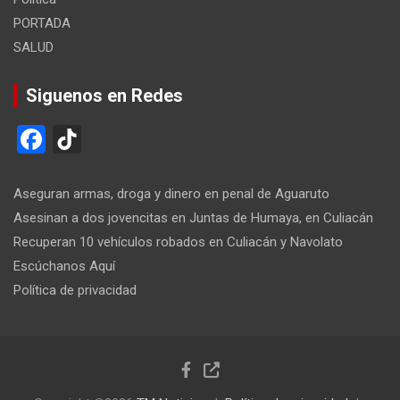
PORTADA
SALUD
Siguenos en Redes
F
Ti
a
k
ce
T
Aseguran armas, droga y dinero en penal de Aguaruto
b
o
Asesinan a dos jovencitas en Juntas de Humaya, en Culiacán
Recuperan 10 vehículos robados en Culiacán y Navolato
o
k
Escúchanos Aquí
o
Política de privacidad
k