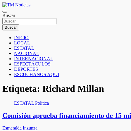
Saltar
al
TM Noticias
contenido
Buscar
TM Noticias
Buscar
INICIO
LOCAL
ESTATAL
NACIONAL
INTERNACIONAL
ESPECTÁCULOS
DEPORTES
ESCUCHANOS AQUI
Etiqueta:
Richard Millan
ESTATAL
Politica
Comisión aprueba financiamiento de 15 mi
Esmeralda Inzunza