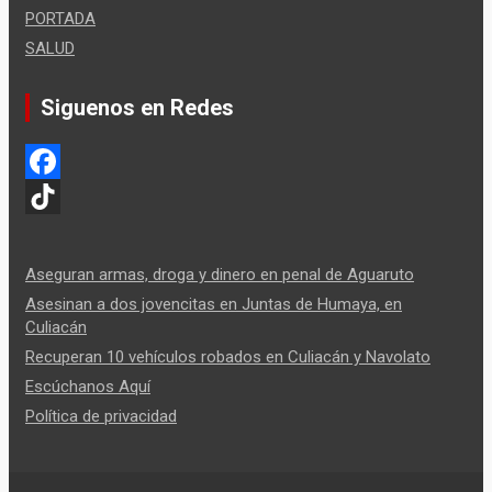
PORTADA
SALUD
Siguenos en Redes
F
a
T
c
i
Aseguran armas, droga y dinero en penal de Aguaruto
e
k
Asesinan a dos jovencitas en Juntas de Humaya, en
Culiacán
b
T
Recuperan 10 vehículos robados en Culiacán y Navolato
o
o
Escúchanos Aquí
o
k
Política de privacidad
k