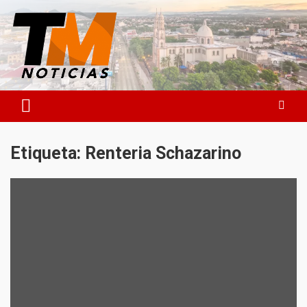
Saltar
al
contenido
TM Noticias
TM Noticias
Etiqueta:
Renteria Schazarino