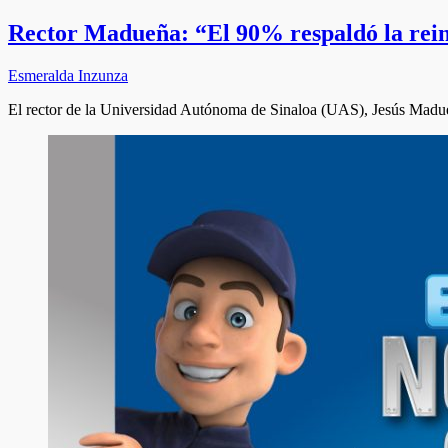
Rector Madueña: “El 90% respaldó la rein
Esmeralda Inzunza
El rector de la Universidad Autónoma de Sinaloa (UAS), Jesús Mad