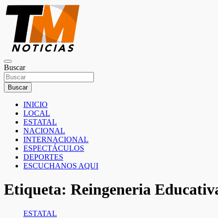
Saltar
al
contenido
TM Noticias
Buscar
TM Noticias
Buscar
INICIO
LOCAL
ESTATAL
NACIONAL
INTERNACIONAL
ESPECTÁCULOS
DEPORTES
ESCUCHANOS AQUI
Etiqueta:
Reingeneria Educativ
ESTATAL