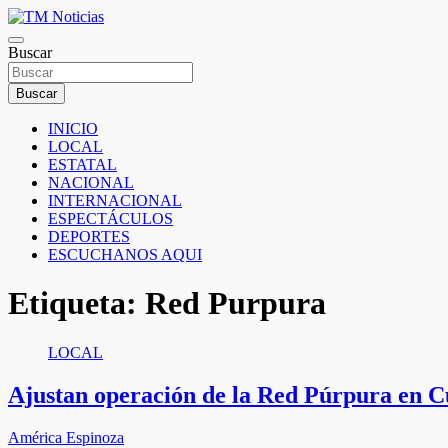
Saltar
al
TM Noticias
contenido
Buscar
TM Noticias
Buscar
INICIO
LOCAL
ESTATAL
NACIONAL
INTERNACIONAL
ESPECTÁCULOS
DEPORTES
ESCUCHANOS AQUI
Etiqueta:
Red Purpura
LOCAL
Ajustan operación de la Red Púrpura en C
América Espinoza