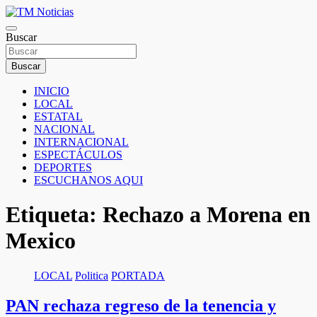
Saltar
al
TM Noticias
contenido
Buscar
TM Noticias
Buscar
INICIO
LOCAL
ESTATAL
NACIONAL
INTERNACIONAL
ESPECTÁCULOS
DEPORTES
ESCUCHANOS AQUI
Etiqueta:
Rechazo a Morena en
Mexico
LOCAL
Politica
PORTADA
PAN rechaza regreso de la tenencia y