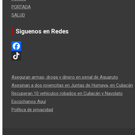
PORTADA
SALUD
Siguenos en Redes
F
a
T
c
i
Aseguran armas, droga y dinero en penal de Aguaruto
e
k
Asesinan a dos jovencitas en Juntas de Humaya, en Culiacán
Recuperan 10 vehículos robados en Culiacán y Navolato
b
T
Escúchanos Aquí
o
o
Política de privacidad
o
k
k