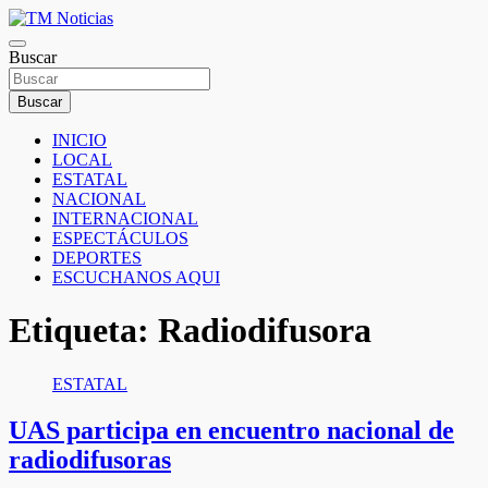
Saltar
al
TM Noticias
contenido
Buscar
TM Noticias
Buscar
INICIO
LOCAL
ESTATAL
NACIONAL
INTERNACIONAL
ESPECTÁCULOS
DEPORTES
ESCUCHANOS AQUI
Etiqueta:
Radiodifusora
ESTATAL
UAS participa en encuentro nacional de
radiodifusoras