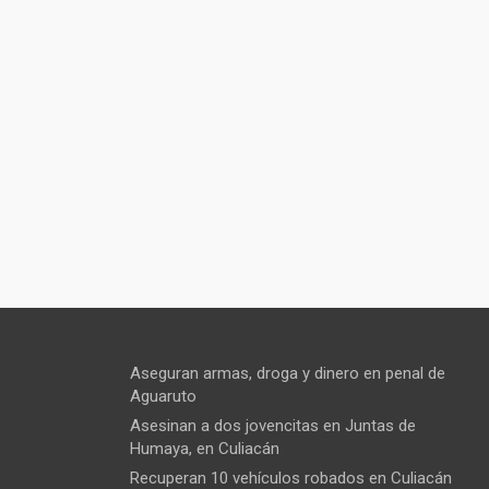
Aseguran armas, droga y dinero en penal de
Aguaruto
Asesinan a dos jovencitas en Juntas de
Humaya, en Culiacán
Recuperan 10 vehículos robados en Culiacán