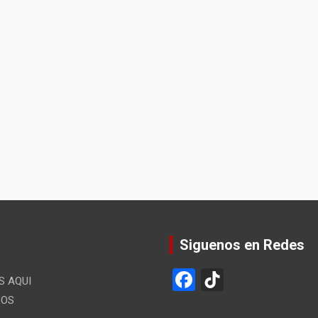
Siguenos en Redes
F
Ti
 AQUI
a
k
LOS