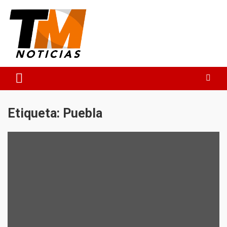
Saltar
al
contenido
TM Noticias
TM Noticias
Etiqueta:
Puebla