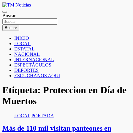
Saltar
al
TM Noticias
contenido
Buscar
TM Noticias
Buscar
INICIO
LOCAL
ESTATAL
NACIONAL
INTERNACIONAL
ESPECTÁCULOS
DEPORTES
ESCUCHANOS AQUI
Etiqueta:
Proteccion en Día de
Muertos
LOCAL
PORTADA
Más de 110 mil visitan panteones en