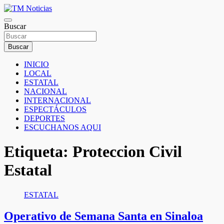
Saltar
al
TM Noticias
contenido
Buscar
TM Noticias
Buscar
INICIO
LOCAL
ESTATAL
NACIONAL
INTERNACIONAL
ESPECTÁCULOS
DEPORTES
ESCUCHANOS AQUI
Etiqueta:
Proteccion Civil
Estatal
ESTATAL
Operativo de Semana Santa en Sinaloa