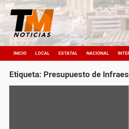
Saltar
al
contenido
TM Noticias
TM Noticias
INICIO
LOCAL
ESTATAL
NACIONAL
INTE
Etiqueta:
Presupuesto de Infraes