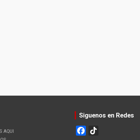
Siguenos en Redes
F
Ti
 AQUI
LOS