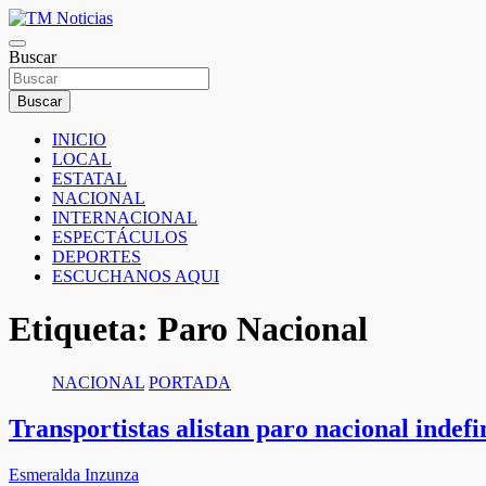
Saltar
al
TM Noticias
contenido
Buscar
TM Noticias
Buscar
INICIO
LOCAL
ESTATAL
NACIONAL
INTERNACIONAL
ESPECTÁCULOS
DEPORTES
ESCUCHANOS AQUI
Etiqueta:
Paro Nacional
NACIONAL
PORTADA
Transportistas alistan paro nacional indef
Esmeralda Inzunza