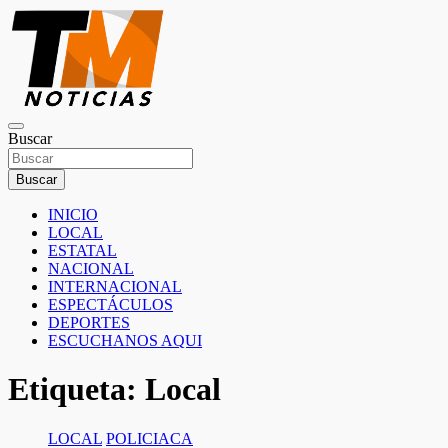
Saltar
al
contenido
TM Noticias
Buscar
TM Noticias
Buscar
INICIO
LOCAL
ESTATAL
NACIONAL
INTERNACIONAL
ESPECTÁCULOS
DEPORTES
ESCUCHANOS AQUI
Etiqueta:
Local
LOCAL
POLICIACA