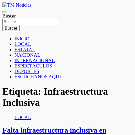
Saltar
al
TM Noticias
contenido
Buscar
TM Noticias
Buscar
INICIO
LOCAL
ESTATAL
NACIONAL
INTERNACIONAL
ESPECTÁCULOS
DEPORTES
ESCUCHANOS AQUI
Etiqueta:
Infraestructura
Inclusiva
LOCAL
Falta infraestructura inclusiva en