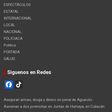
ESPECTÁCULOS
ESTATAL
INTERNACIONAL
LOCAL
NACIONAL
POLICIACA
Politica
PORTADA
SALUD
Siguenos en Redes
F
Ti
a
k
ce
T
Aseguran armas, droga y dinero en penal de Aguaruto
b
o
Asesinan a dos jovencitas en Juntas de Humaya, en Culiacán