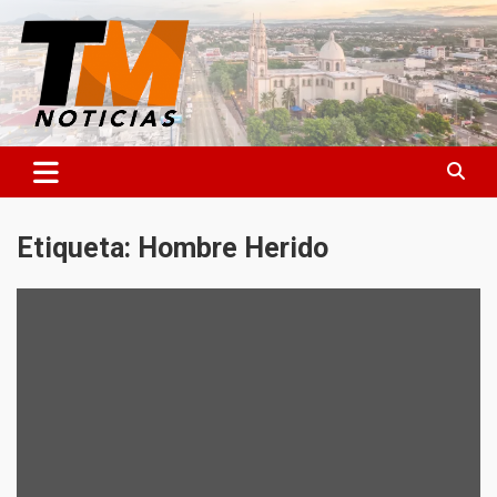
Saltar
al
contenido
TM Noticias
TM Noticias
Etiqueta:
Hombre Herido