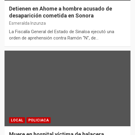
Detienen en Ahome a hombre acusado de
desaparición cometida en Sonora
Esmeralda Inzunza
La Fiscalía General del Estado de Sinaloa ejecutó una
orden de aprehensión contra Ramón “N”, de…
LOCAL
POLICIACA
Muere en hospital víctima de balacera