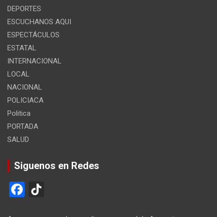
DEPORTES
ESCUCHANOS AQUI
ESPECTÁCULOS
ESTATAL
INTERNACIONAL
LOCAL
NACIONAL
POLICIACA
Politica
PORTADA
SALUD
Siguenos en Redes
F
Ti
a
k