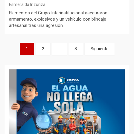
Esmeralda Inzunza
Elementos del Grupo Interinstitucional aseguraron
armamento, explosivos y un vehículo con blindaje
artesanal tras una agresión…
Paginación
1
2
…
8
Siguiente
de
entradas