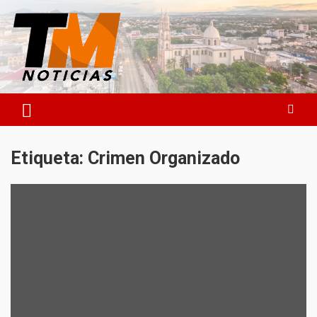
Saltar
al
contenido
TM Noticias
TM Noticias
Etiqueta:
Crimen Organizado