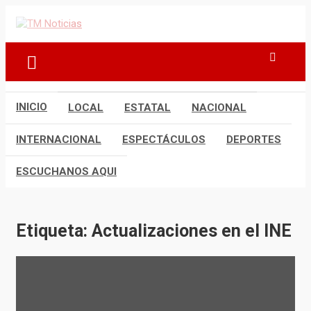
Saltar
al
TM Noticias
TM Noticias
contenido
INICIO
LOCAL
ESTATAL
NACIONAL
INTERNACIONAL
ESPECTÁCULOS
DEPORTES
ESCUCHANOS AQUI
Etiqueta:
Actualizaciones en el INE