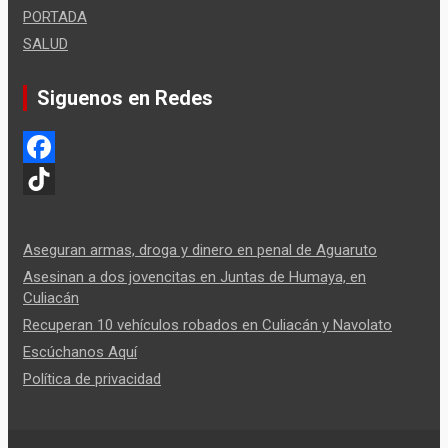
PORTADA
SALUD
Siguenos en Redes
F
a
T
c
i
Aseguran armas, droga y dinero en penal de Aguaruto
e
k
Asesinan a dos jovencitas en Juntas de Humaya, en
Culiacán
b
T
Recuperan 10 vehículos robados en Culiacán y Navolato
o
o
Escúchanos Aquí
o
k
Política de privacidad
k