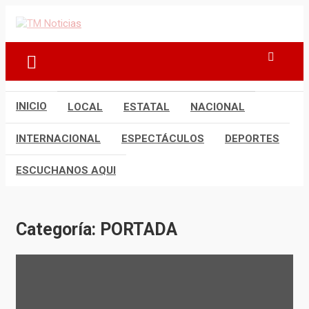
Saltar
al
TM Noticias
TM Noticias
contenido
INICIO
LOCAL
ESTATAL
NACIONAL
INTERNACIONAL
ESPECTÁCULOS
DEPORTES
ESCUCHANOS AQUI
Categoría:
PORTADA