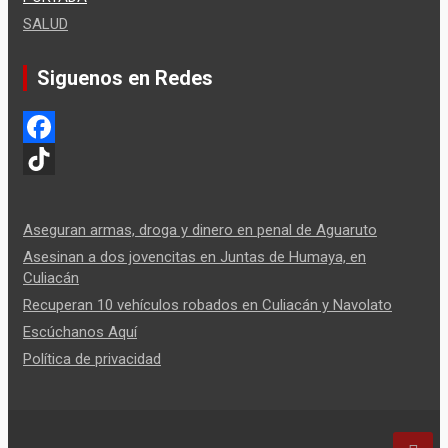
SALUD
Siguenos en Redes
F
a
T
c
i
Aseguran armas, droga y dinero en penal de Aguaruto
e
k
Asesinan a dos jovencitas en Juntas de Humaya, en
Culiacán
b
T
Recuperan 10 vehículos robados en Culiacán y Navolato
o
o
Escúchanos Aquí
o
k
Política de privacidad
k