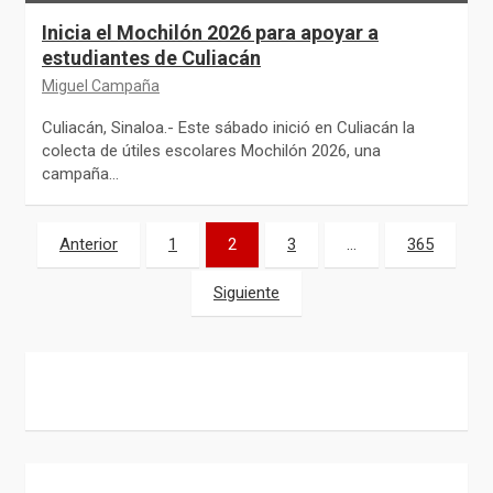
Inicia el Mochilón 2026 para apoyar a
estudiantes de Culiacán
Miguel Campaña
Culiacán, Sinaloa.- Este sábado inició en Culiacán la
colecta de útiles escolares Mochilón 2026, una
campaña…
Paginación
Anterior
1
2
3
…
365
de
Siguiente
entradas