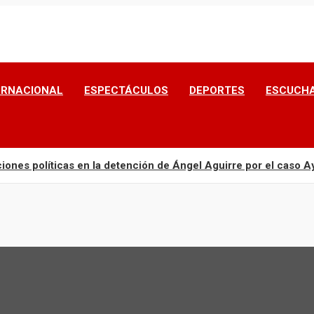
ERNACIONAL
ESPECTÁCULOS
DEPORTES
ESCUCHA
ones políticas en la detención de Ángel Aguirre por el caso A
 de 100 familias afectadas por lluvias en Choix
 Marina tras caer a zona rocosa del Paseo del Centenario en M
bre frente a un domicilio en la colonia Morelos de Mazatlán
o en plástico negro a la orilla de la carretera Culiacán-Eldora